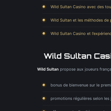
Wild Sultan Casino avec des tour
Wild Sultan et les méthodes de
Wild Sultan Casino et l’expérie
Wild Sultan Cas
Wild Sultan
propose aux joueurs françai
bonus de bienvenue sur le premi
promotions régulières selon les 