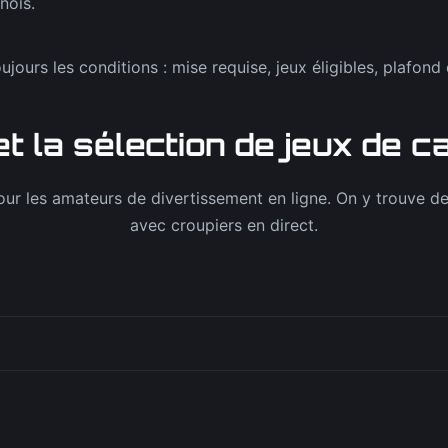
nois.
toujours les conditions : mise requise, jeux éligibles, plafond 
t la sélection de jeux de c
r les amateurs de divertissement en ligne. On y trouve des
avec croupiers en direct.