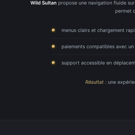
Wild Sultan
propose une navigation fluide sur 
permet d
menus clairs et chargement rapi
paiements compatibles avec un 
support accessible en déplacem
Résultat :
une expérien