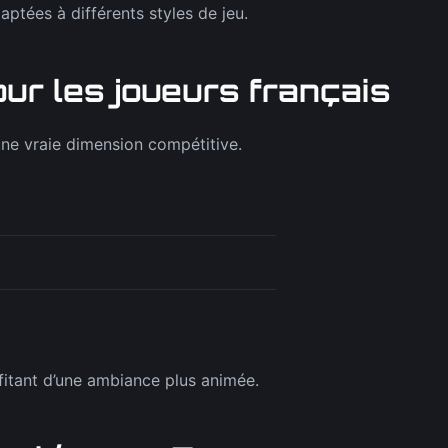
ptées à différents styles de jeu.
our les joueurs français
une vraie dimension compétitive.
fitant d’une ambiance plus animée.