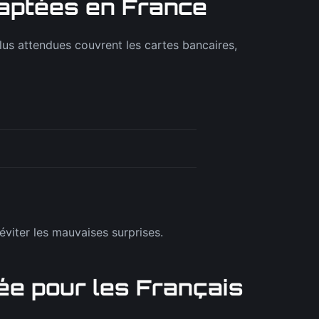
daptées en France
plus attendues couvrent les cartes bancaires,
’éviter les mauvaises surprises.
ée pour les Français