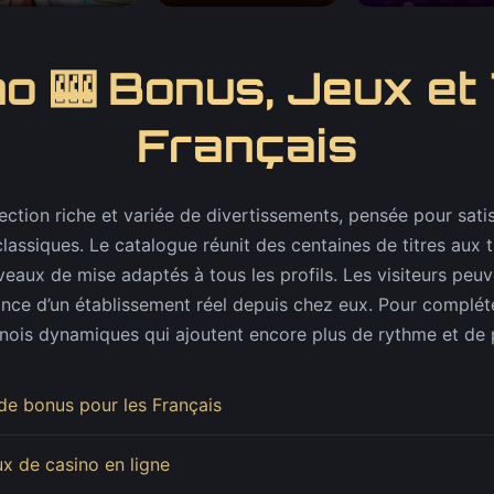
o 🎰 Bonus, Jeux et
Français
ection riche et variée de divertissements, pensée pour sati
lassiques. Le catalogue réunit des centaines de titres aux 
veaux de mise adaptés à tous les profils. Les visiteurs peu
ance d’un établissement réel depuis chez eux. Pour complét
rnois dynamiques qui ajoutent encore plus de rythme et de po
 de bonus pour les Français
ux de casino en ligne