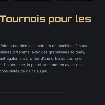
 Tournois pour les
sfaire aussi bien les amateurs de machines à sous
thèmes différents, avec des graphismes soignés,
vent également profiter d’une offre de casino en
er l’expérience, la plateforme met en avant des
ssibilités de gains au jeu.