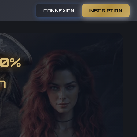
CONNEXION
INSCRIPTION
20%
n