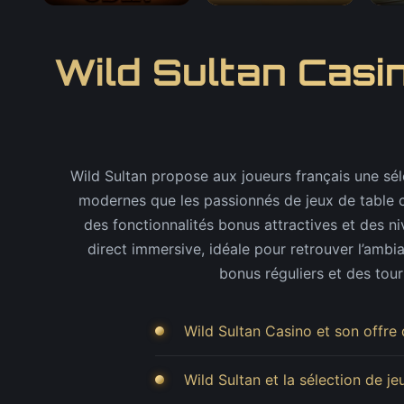
Wild Sultan Casin
Wild Sultan propose aux joueurs français une sél
modernes que les passionnés de jeux de table c
des fonctionnalités bonus attractives et des ni
direct immersive, idéale pour retrouver l’ambi
bonus réguliers et des tou
Wild Sultan Casino et son offre
Wild Sultan et la sélection de je